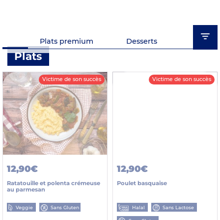
s
Plats premium
Desserts
Entr
Plats
Victime de son succès
Victime de son succès
12,90€
12,90€
Ratatouille et polenta crémeuse
Poulet basquaise
au parmesan
Veggie
Sans Gluten
Halal
Sans Lactose