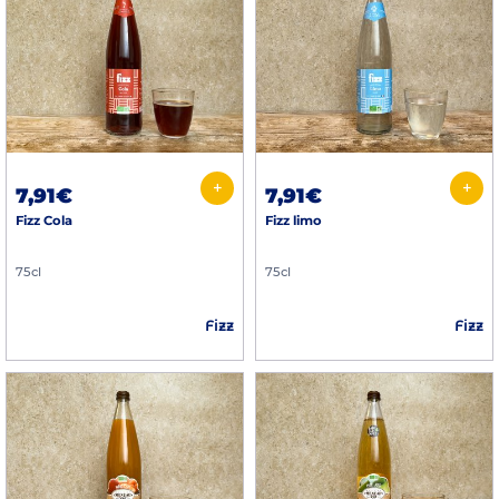
+
+
7,91€
7,91€
Fizz Cola
Fizz limo
75cl
75cl
Fizz
Fizz