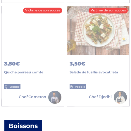
Victime de son succès
Victime de son succès
3,50€
3,50€
Quiche poireau comté
Salade de fusillis avocat féta
Veggie
Veggie
Chef Cameron
Chef Djodhi
Boissons