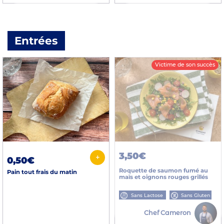
Entrées
Victime de son succès
3,50€
+
0,50€
Roquette de saumon fumé au
Pain tout frais du matin
maïs et oignons rouges grillés
Sans Lactose
Sans Gluten
Chef Cameron