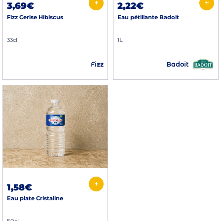
+
+
3,69€
2,22€
Fizz Cerise Hibiscus
Eau pétillante Badoit
33cl
1L
Badoit
Fizz
+
1,58€
Eau plate Cristaline