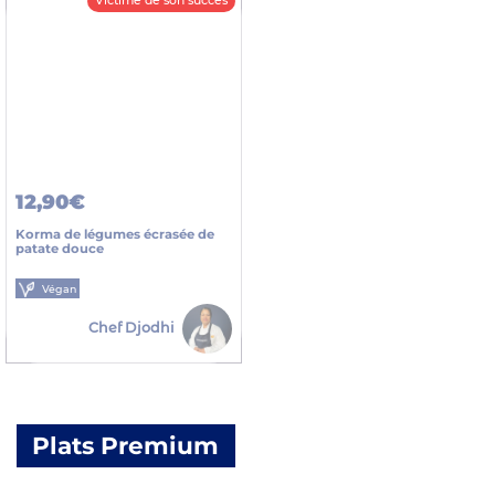
Victime de son succès
12,90€
Korma de légumes écrasée de
patate douce
Végan
Chef Djodhi
Plats Premium