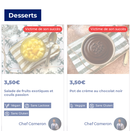
Desserts
Victime de son succès
Victime de son succès
3,50€
3,50€
Salade de fruits exotiques et
Pot de crème au chocolat noir
coulis passion
Végan
Sans Lactose
Veggie
Sans Gluten
Sans Gluten
Chef Cameron
Chef Cameron