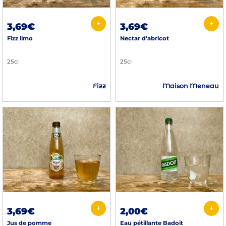
+
+
3,69€
3,69€
Fizz limo
Nectar d'abricot
25cl
25cl
Fizz
Maison Meneau
+
+
3,69€
2,00€
Jus de pomme
Eau pétillante Badoit