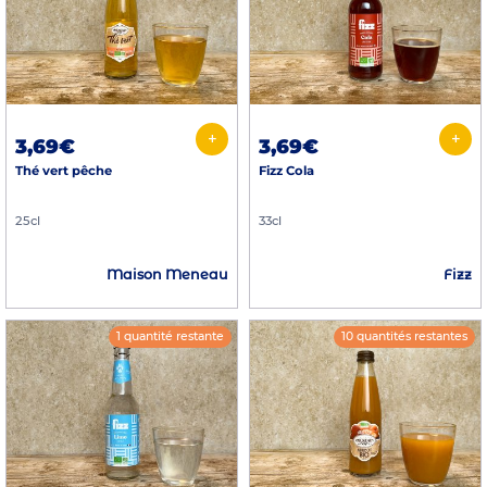
+
+
3,69€
3,69€
Thé vert pêche
Fizz Cola
25cl
33cl
Maison Meneau
Fizz
1 quantité restante
10 quantités restantes