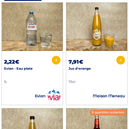
+
+
2,22€
7,91€
Evian - Eau plate
Jus d'orange
1L
75cl
Evian
Maison Meneau
9 quantités restantes