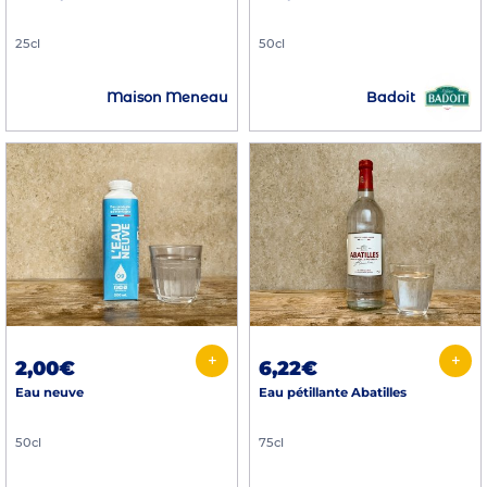
25cl
50cl
Badoit
Maison Meneau
+
+
2,00€
6,22€
Eau neuve
Eau pétillante Abatilles
50cl
75cl