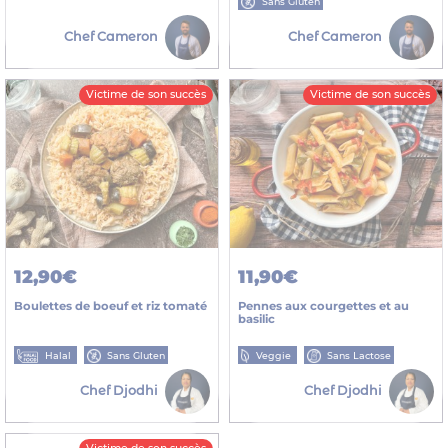
Sans Gluten
Chef Cameron
Chef Cameron
Victime de son succès
Victime de son succès
12,90€
11,90€
Boulettes de boeuf et riz tomaté
Pennes aux courgettes et au
basilic
Halal
Sans Gluten
Veggie
Sans Lactose
Chef Djodhi
Chef Djodhi