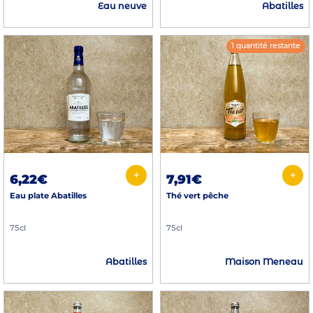
Eau neuve
Abatilles
1 quantité restante
+
+
6,22€
7,91€
Eau plate Abatilles
Thé vert pêche
75cl
75cl
Abatilles
Maison Meneau