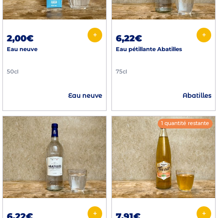
+
+
2,00€
6,22€
Eau neuve
Eau pétillante Abatilles
50cl
75cl
Eau neuve
Abatilles
1 quantité restante
+
+
6,22€
7,91€