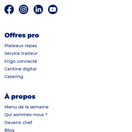
Offres pro
Plateaux repas
Service traiteur
Frigo connecté
Cantine digital
Catering
À propos
Salut c'est nous...
les Cookies !
Menu de la semaine
Qui sommes-nous ?
On a attendu d'être sûrs que le contenu de ce site vous intéresse
Devenir chef
avant de vous déranger, mais on aimerait bien vous accompagner
pendant votre visite...
Blog