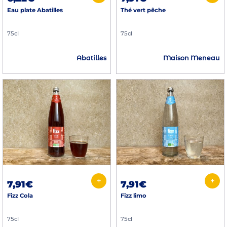
Eau plate Abatilles
Thé vert pêche
75cl
75cl
Abatilles
Maison Meneau
+
+
7,91€
7,91€
Fizz Cola
Fizz limo
75cl
75cl