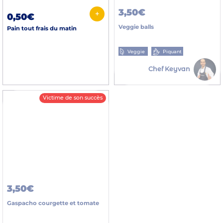
3,50€
+
0,50€
Veggie balls
Pain tout frais du matin
Veggie
Piquant
Chef Keyvan
Victime de son succès
3,50€
Gaspacho courgette et tomate