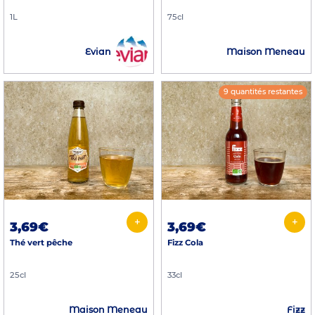
1L
75cl
Evian
Maison Meneau
9 quantités restantes
+
+
3,69€
3,69€
Thé vert pêche
Fizz Cola
25cl
33cl
Maison Meneau
Fizz