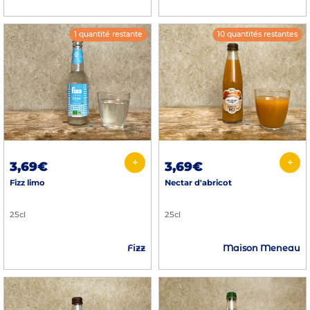
1 quantité restante
10 quantités restantes
+
+
3,69€
3,69€
Fizz limo
Nectar d'abricot
25cl
25cl
Fizz
Maison Meneau