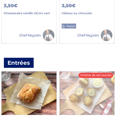
3,50€
3,50€
Cheesecake vanille citron vert
Gâteau au chocolat
Veggie
Chef Keyvan
Chef Keyvan
Entrées
Victime de son succès