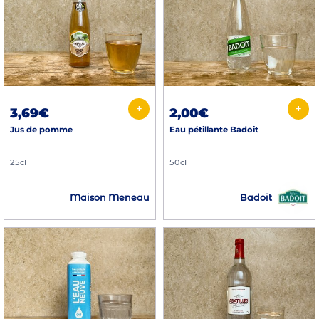
+
+
3,69€
2,00€
Jus de pomme
Eau pétillante Badoit
25cl
50cl
Badoit
Maison Meneau