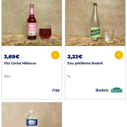
+
+
3,69€
2,22€
Fizz Cerise Hibiscus
Eau pétillante Badoit
33cl
1L
Badoit
Fizz