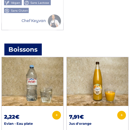
Végan
Sans Lactose
Sans Gluten
Chef Keyvan
Boissons
+
+
2,22€
7,91€
Evian - Eau plate
Jus d'orange