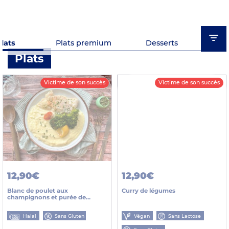
lats
Plats premium
Desserts
Plats
Victime de son succès
Victime de son succès
12,90€
12,90€
Blanc de poulet aux
Curry de légumes
champignons et purée de
pommes de terre
Halal
Sans Gluten
Végan
Sans Lactose