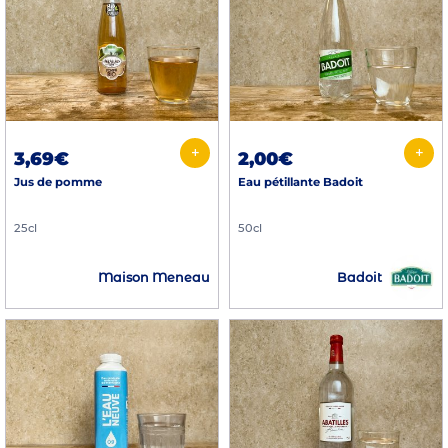
+
+
3,69€
2,00€
Jus de pomme
Eau pétillante Badoit
25cl
50cl
Badoit
Maison Meneau