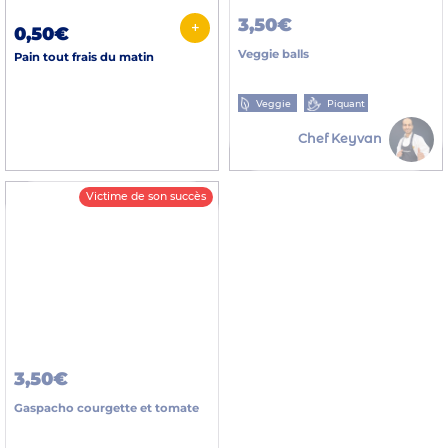
3,50€
+
0,50€
Veggie balls
Pain tout frais du matin
Veggie
Piquant
Chef Keyvan
Victime de son succès
3,50€
Gaspacho courgette et tomate