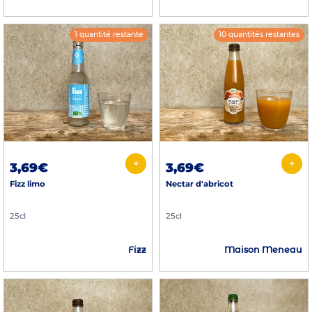
1 quantité restante
10 quantités restantes
+
+
3,69€
3,69€
Fizz limo
Nectar d'abricot
25cl
25cl
Fizz
Maison Meneau