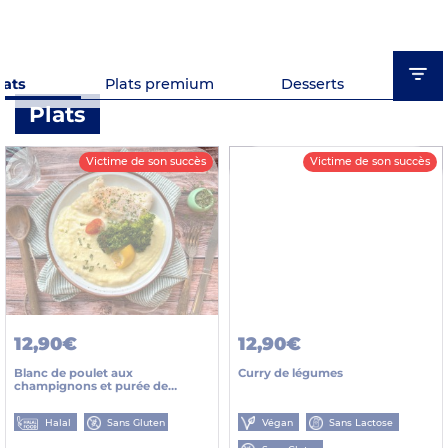
lats
Plats premium
Desserts
E
Plats
Victime de son succès
Victime de son succès
12,90€
12,90€
Blanc de poulet aux
Curry de légumes
champignons et purée de
pommes de terre
Halal
Sans Gluten
Végan
Sans Lactose