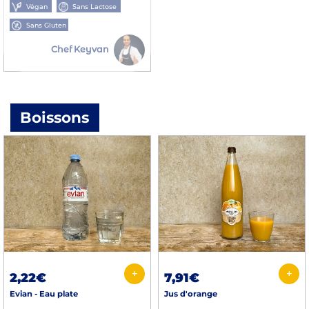
Végan
Sans Lactose
Sans Gluten
Chef Keyvan
Boissons
+
+
2,22€
7,91€
Evian - Eau plate
Jus d'orange