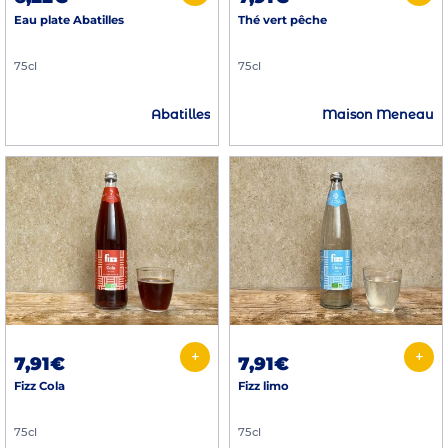
Eau plate Abatilles
Thé vert pêche
75cl
75cl
Abatilles
Maison Meneau
+
+
7,91€
7,91€
Fizz Cola
Fizz limo
75cl
75cl