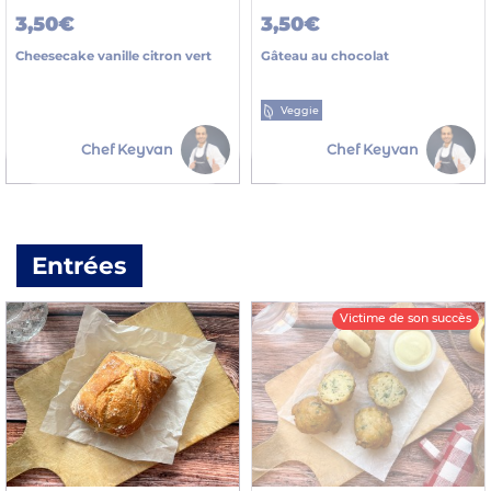
3,50€
3,50€
Cheesecake vanille citron vert
Gâteau au chocolat
Veggie
Chef Keyvan
Chef Keyvan
Entrées
Victime de son succès