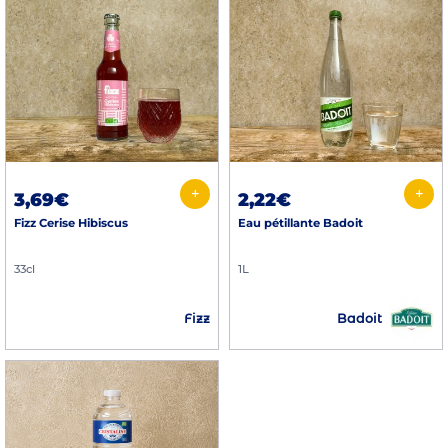
+
+
3,69€
2,22€
Fizz Cerise Hibiscus
Eau pétillante Badoit
33cl
1L
Badoit
Fizz