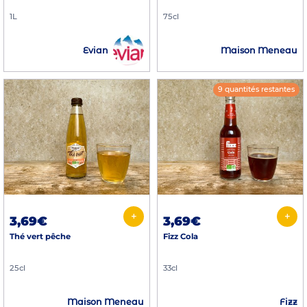
1L
75cl
Evian
Maison Meneau
9 quantités restantes
+
+
3,69€
3,69€
Thé vert pêche
Fizz Cola
25cl
33cl
Maison Meneau
Fizz