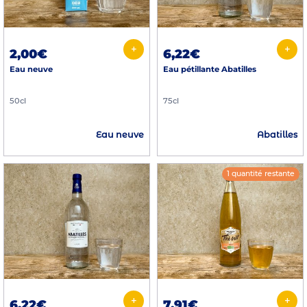
+
+
2,00€
6,22€
Eau neuve
Eau pétillante Abatilles
50cl
75cl
Eau neuve
Abatilles
1 quantité restante
+
+
6,22€
7,91€