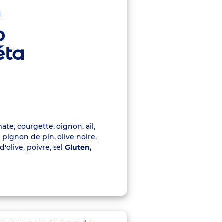
n
o
éta
te, courgette, oignon, ail,
, pignon de pin, olive noire,
'olive, poivre, sel
Gluten,