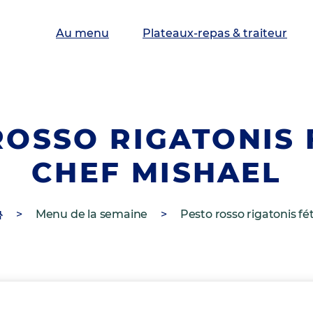
Au menu
Plateaux-repas & traiteur
ROSSO RIGATONIS 
CHEF MISHAEL
>
Menu de la semaine
>
Pesto rosso rigatonis fé