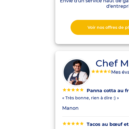
Envie d'un service haut de 
d'entrepr
Voir nos offres de 
Chef M
Mes éva
Panna cotta au fru
« Très bonne, rien à dire :) »
Manon
Tacos au bœuf et