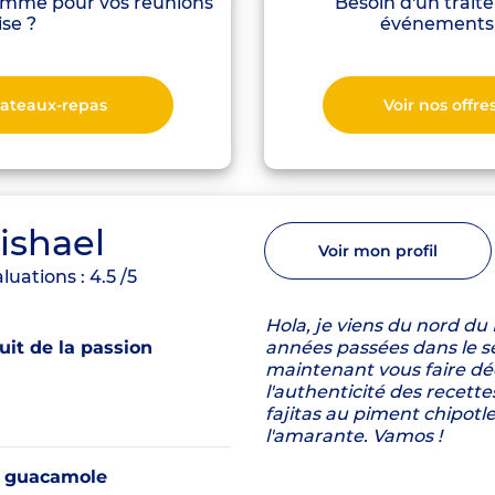
gamme pour vos réunions
Besoin d'un trait
ise ?
événements 
plateaux-repas
Voir nos offre
ishael
Voir mon profil
luations :
4.5
/5
Hola, je viens du nord du
it de la passion
années passées dans le se
maintenant vous faire déc
l'authenticité des recet
fajitas au piment chipotle,
l'amarante. Vamos !
 guacamole