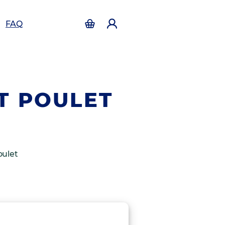
FAQ
T POULET
oulet