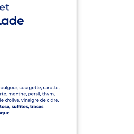
let
lade
oulgour, courgette, carotte,
erte, menthe, persil, thym,
e d'olive, vinaigre de cidre,
tose, sulfites, traces
coque