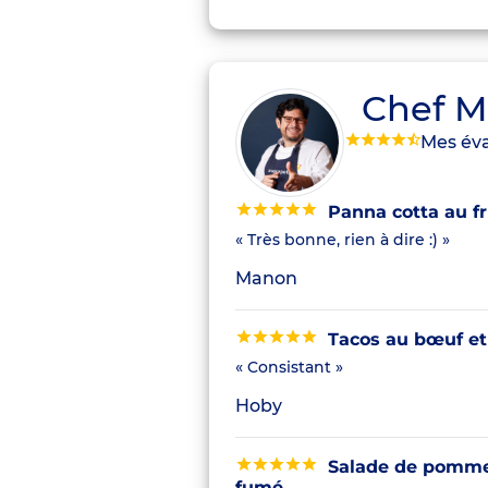
Chef M
Mes éva
Panna cotta au fru
« Très bonne, rien à dire :) »
Manon
Tacos au bœuf et
« Consistant »
Hoby
Salade de pommes
fumé