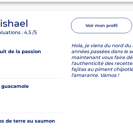
ishael
Voir mon profil
luations :
4.5
/5
Hola, je viens du nord du
it de la passion
années passées dans le se
maintenant vous faire déc
l'authenticité des recet
fajitas au piment chipotle,
l'amarante. Vamos !
 guacamole
 de terre au saumon