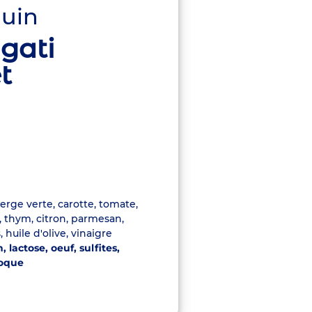
juin
igati
t
perge verte, carotte, tomate,
te, thym, citron, parmesan,
huile d'olive, vinaigre
, lactose, oeuf, sulfites,
coque