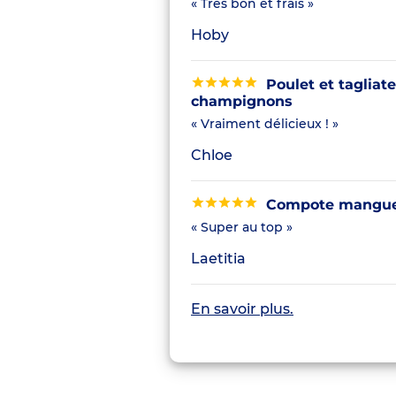
« Très bon et frais »
Hoby
Poulet et tagliate
champignons
« Vraiment délicieux ! »
Chloe
Compote mangue 
« Super au top »
Laetitia
En savoir plus.