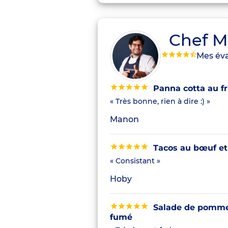
Chef M
Mes éva
Panna cotta au fru
« Très bonne, rien à dire :) »
Manon
Tacos au bœuf et
« Consistant »
Hoby
Salade de pommes
fumé