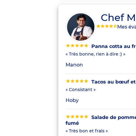
Chef M
Mes éva
Panna cotta au fru
« Très bonne, rien à dire :) »
Manon
Tacos au bœuf et
« Consistant »
Hoby
Salade de pommes
fumé
« Très bon et frais »