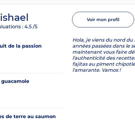
ishael
Voir mon profil
luations :
4.5
/5
Hola, je viens du nord du
it de la passion
années passées dans le se
maintenant vous faire déc
l'authenticité des recet
fajitas au piment chipotle,
l'amarante. Vamos !
 guacamole
 de terre au saumon