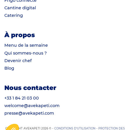
Frigo connecté
Cantine digital
Catering
À propos
Menu de la semaine
Qui sommes-nous ?
Devenir chef
Blog
Nous contacter
+33 1 84 21 03 00
welcome@avekapeti.com
presse@avekapeti.com
COPYRIGHT AVEKAPETI 2026 © -
CONDITIONS D’UTILISATION
-
PROTECTION DES