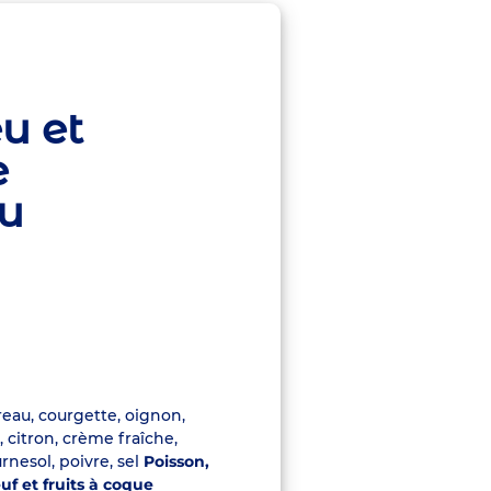
u et
e
u
ireau, courgette, oignon,
r, citron, crème fraîche,
rnesol, poivre, sel
Poisson,
euf et fruits à coque