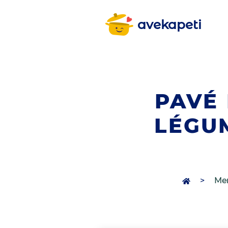
avekapeti
PAVÉ 
LÉGU
>
Men