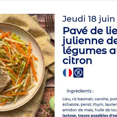
Jeudi 18 juin
Pavé de lie
julienne d
légumes a
citron
Ingrédients :
Lieu, riz basmati, carotte, po
échalote, persil, thym, laurie
amidon de maïs, huile de tou
lactose, traces possibles d'o