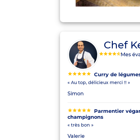
Chef K
Mes éva
Curry de légume
« Au top, délicieux merci !! »
Simon
Parmentier végan
champignons
« très bon »
Valerie