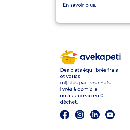
En savoir plus.
avekapeti
Des plats équilibrés frais
et variés
mijotés par nos chefs,
livrés à domicile
ou au bureau en 0
déchet.
Plateforme de Gestion du Consentement : Personnalisez vos Optio
Axeptio consent