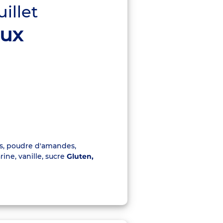
uillet
aux
es, poudre d'amandes,
rine, vanille, sucre
Gluten,