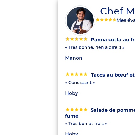
Chef M
Mes éva
Panna cotta au fru
« Très bonne, rien à dire :) »
Manon
Tacos au bœuf et
« Consistant »
Hoby
Salade de pommes
fumé
« Très bon et frais »
Hoby