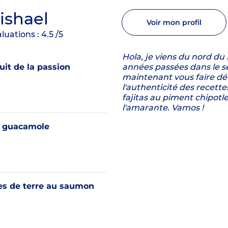
ishael
Voir mon profil
luations :
4.5
/5
Hola, je viens du nord du
it de la passion
années passées dans le se
maintenant vous faire déc
l'authenticité des recet
fajitas au piment chipotle,
l'amarante. Vamos !
 guacamole
 de terre au saumon