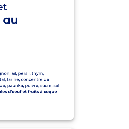
et
 au
on, ail, persil, thym,
al, farine, concentré de
e, paprika, poivre, sucre, sel
bles d'oeuf et fruits à coque