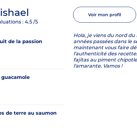
ishael
Voir mon profil
luations :
4.5
/5
Hola, je viens du nord du
it de la passion
années passées dans le se
maintenant vous faire déc
l'authenticité des recet
fajitas au piment chipotle,
l'amarante. Vamos !
 guacamole
 de terre au saumon