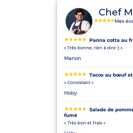
Chef M
Mes éva
Panna cotta au fru
« Très bonne, rien à dire :) »
Manon
Tacos au bœuf et
« Consistant »
Hoby
Salade de pommes
fumé
« Très bon et frais »