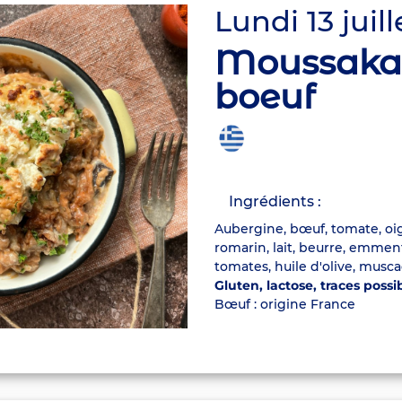
Lundi 13 juill
Moussaka
boeuf
Ingrédients :
Aubergine, bœuf, tomate, oign
romarin, lait, beurre, emment
tomates, huile d'olive, muscad
Gluten, lactose, traces possi
Bœuf : origine France