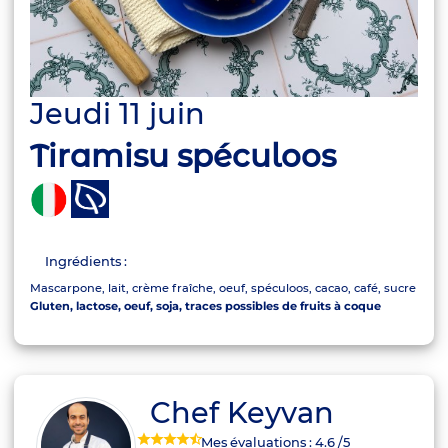
Jeudi 11 juin
Tiramisu spéculoos
Ingrédients :
Mascarpone, lait, crème fraîche, oeuf, spéculoos, cacao, café, sucre
Gluten, lactose, oeuf, soja, traces possibles de fruits à coque
Chef Keyvan
Mes évaluations :
4.6
/5